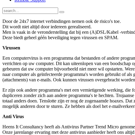
Door de 24x7 internet verbindingen nemen ook de risico's toe.
Dit wordt niet altijd door iedereen gerealiseerd.
Men is vaak in de veronderstelling dat bij een (A)DSL/Kabel -verbind
Deze biedt geheel géén beveiliging tegen virussen en SPAM.
Virussen
Een computervirus is een programma dat bestanden of andere programm
verrichten op uw computer. Dit kan uiteenlopen van een boodschap op
gebeuren dat uw computer bijvoorbeeld niet meer wil opstarten. Wer
naar computer als geïnfecteerde programma's worden gebruikt of als 
(attachments) van e-mails. Ook kunnen virussen overgebracht worden
Er zijn ook andere programma's met een vernietigende werking, die f
dupliceren zonder zich aan andere programma's te hechten. Trojaanse p
totaal anders doen. Tenslotte zijn er nog de zogenaamde hoaxes. Dat 
mogelijk anderen door te sturen. Ze hebben als doel het e-mailverkeer 
Anti Virus
Heens It Consultancy heeft als Antivirus Partner
Trend Micro
genome
Onze jarenlange ervaring met deze antivirus aanbieder heeft ons altijd