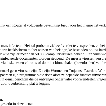
ing een Router al voldoende beveiliging biedt voor het interne netwerk!
a's infecteert. Het zal proberen zichzelf verder te verspreiden, en he
 uw beeldscherm tot het wissen van belangrijke bestanden op uw harde 
eldwijd zijn er meer dan 50.000 computervirussen bekend. Een virus w
geïnfecteerde documenten worden geopend. De meeste virussen versprei
 via diskettes en cd-roms of door het binnenhalen (downloaden) van be
ormeel geen virussen zijn. Dit zijn Wormen en Trojaanse Paarden. Wor
aarden zijn programma's die doen alsof ze bepaalde functies uitvoeren, 
zijn e-mailberichten die de ontvanger onder valse voorwendselen vragen
door overbelasting plat te leggen.
n.
 gesterkt in deze keuze.