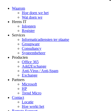
Waarom
Hoe doen we het
Wat doen we
Heens IT
Inloggen
Register
Services
Informaticadiensten ter plaatse
Groupware
Consultancy
Systeembeheer
Producten
Office 365
Add2Exchange
Anti-Virus / Anti-Spam
Exchange
Partners
Microsoft
HP
Trend Micro
Contact
Locatie
Hoe werkt het
Remote Support