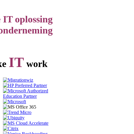
 IT oplossing
 onderneming
IT
ke
work