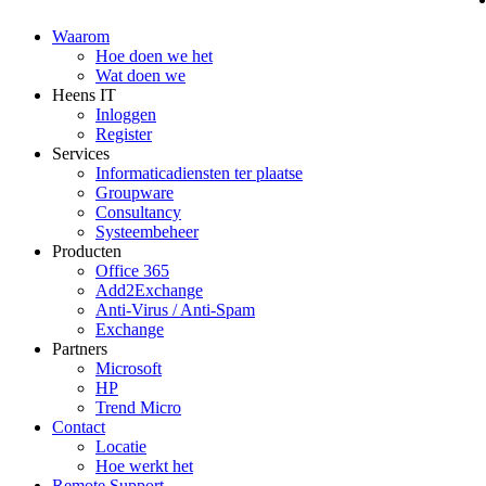
Waarom
Hoe doen we het
Wat doen we
Heens IT
Inloggen
Register
Services
Informaticadiensten ter plaatse
Groupware
Consultancy
Systeembeheer
Producten
Office 365
Add2Exchange
Anti-Virus / Anti-Spam
Exchange
Partners
Microsoft
HP
Trend Micro
Contact
Locatie
Hoe werkt het
Remote Support