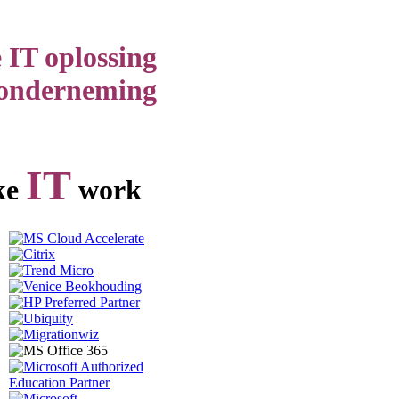
 IT oplossing
 onderneming
IT
ke
work